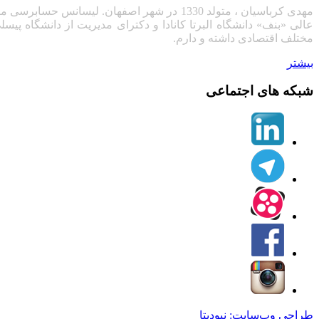
مهدی کرباسیان ، متولد 1330 در شهر اصفهان. لیسانس حسابرسی مؤسسه عالی حسابداری، فوق لیسانس مدیریت بازرگانی
عالی «بنف» دانشگاه البرتا کانادا
مختلف اقتصادی داشته و دارم.
بیشتر
شبکه های اجتماعی
طراحی وب‌سایت:
نیودیتا